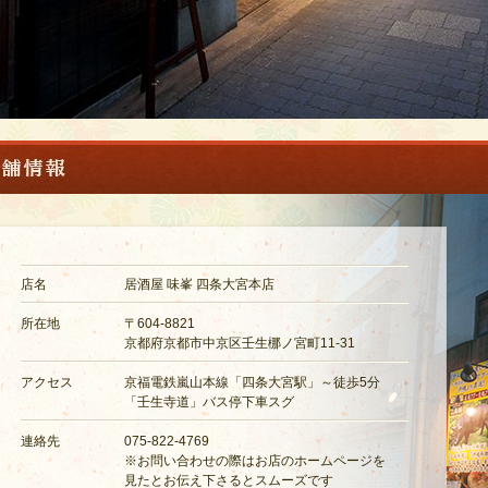
店名
居酒屋 味峯 四条大宮本店
所在地
〒604-8821
京都府京都市中京区壬生梛ノ宮町11-31
アクセス
京福電鉄嵐山本線「四条大宮駅」～徒歩5分
「壬生寺道」バス停下車スグ
連絡先
075-822-4769
※お問い合わせの際はお店のホームページを
見たとお伝え下さるとスムーズです